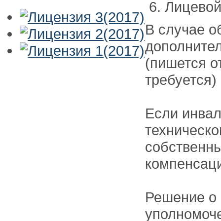
Лицевой
В случае о
дополнител
(пишется о
требуется)
Если инвал
техническог
собственны
компенсац
Решение о
уполномоч