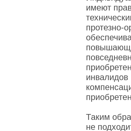
имеют пра
технически
протезно-о
обеспечив
повышающи
повседневн
приобретен
инвалидов 
компенсаци
приобретен
Таким обра
не подходи