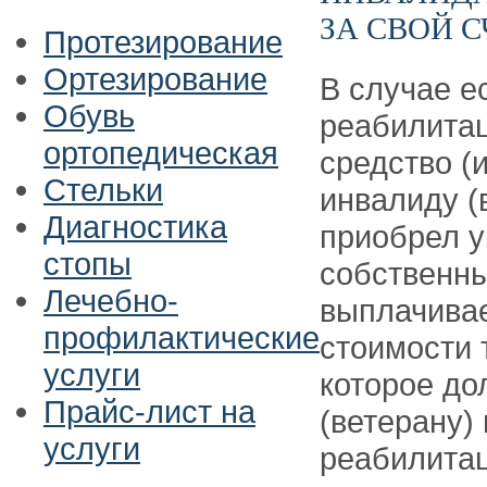
ЗА СВОЙ С
Протезирование
Ортезирование
В случае е
Обувь
реабилитац
ортопедическая
средство (
Стельки
инвалиду (
Диагностика
приобрел у
стопы
собственны
Лечебно-
выплачивае
профилактические
стоимости 
услуги
которое до
Прайс-лист на
(ветерану)
услуги
реабилитац