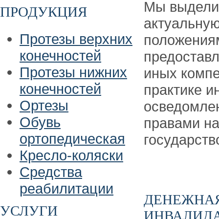
Мы выделил
ПРОДУКЦИЯ
актуальну
Протезы верхних
положениям
конечностей
предоставл
Протезы нижних
иных компе
конечностей
практике и
Ортезы
осведомлен
Обувь
правами на
ортопедическая
государств
Кресло-коляски
Средства
реабилитации
ДЕНЕЖНА
УСЛУГИ
ИНВАЛИДА