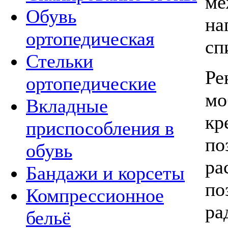
ме
Обувь
на
ортопедическая
сп
Стельки
Ре
ортопедические
мо
Вкладные
кр
приспособления в
по
обувь
ра
Бандажи и корсеты
по
Компрессионное
ра
бельё