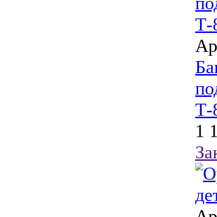
Ар
Ба
по
Т-
1 
За
Ар