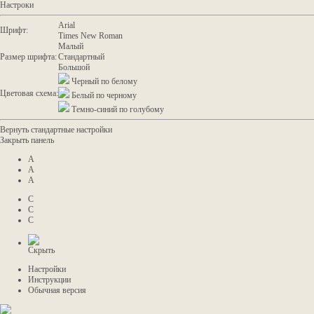
Настроки
Arial
Шрифт:
Times New Roman
Малый
Размер шрифта:
Стандартный
Большой
Черный по белому
Цветовая схема:
Белый по черному
Темно-синий по голубому
Вернуть стандартные настройки
Закрыть панель
A
A
A
C
C
C
Скрыть
Настройки
Инструкции
Обычная версия