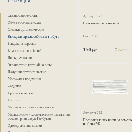
ПРОДУКЦИЯ
Сканирование стопы
Артикул: 37К
Обувь ортопедическая
Напяточник кожаный 37К
Стельки ортопедические
Вкладные приспособления в обувь
Цена: 150
Бандажи и корсеты
150
руб.
Заказать
Компрессионное бельё
Лифы, купальники
Экзопротезы грудной железы
Подушки ортопедические
Массажная продукция
Ходунки
Кресла - коляски
Костыли
Матрасы противопролежневые
Артикул: 262
Медицинские и косметические изделия на
основе грязи озера Тамбукан
Прозрачные наклейки на ремеш
в обуви 262
Одежда для инвалидов