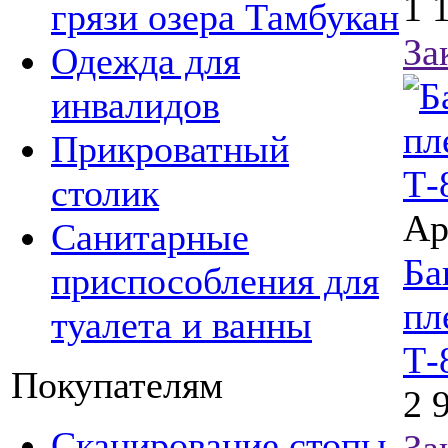
1 
грязи озера Тамбукан
За
Одежда для
инвалидов
Прикроватный
столик
Ар
Санитарные
Ба
приспособления для
пл
туалета и ванны
Т-
Покупателям
2 
Сканирование стопы
За