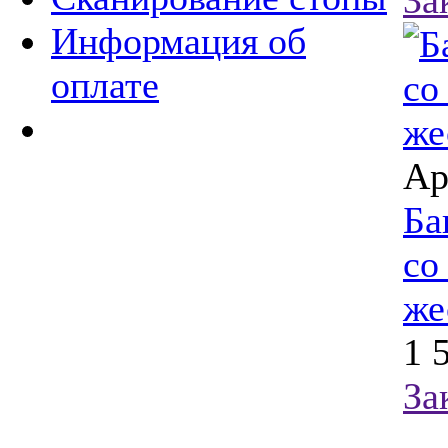
Информация об
оплате
Ар
Ба
со
же
1 
За