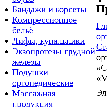
П
Бандажи и корсеты
Компрессионное
Гл
бельё
ор
Лифы, купальники
Ст
Экзопротезы грудной
ор
железы
«С
Подушки
«М
ортопедические
Эл
Массажная
продукция