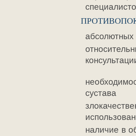
специалист
ПРОТИВОПО
абсолютных 
относител
консультаци
необходимо
сустава
злокачест
использован
наличие в о