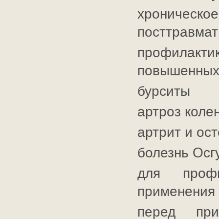
хрониче
посттравмат
профилак
повышенных 
бурситы
артроз коле
артрит и ос
болезнь Осг
для профи
применения 
перед при