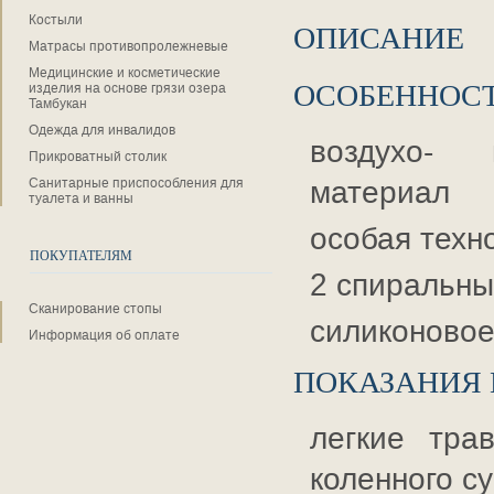
Костыли
ОПИСАНИЕ
Матрасы противопролежневые
Медицинские и косметические
ОСОБЕННОС
изделия на основе грязи озера
Тамбукан
Одежда для инвалидов
воздухо- 
Прикроватный столик
материал
Санитарные приспособления для
туалета и ванны
особая техн
ПОКУПАТЕЛЯМ
2 спиральны
Сканирование стопы
силиконовое
Информация об оплате
ПОКАЗАНИЯ
легкие тра
коленного с