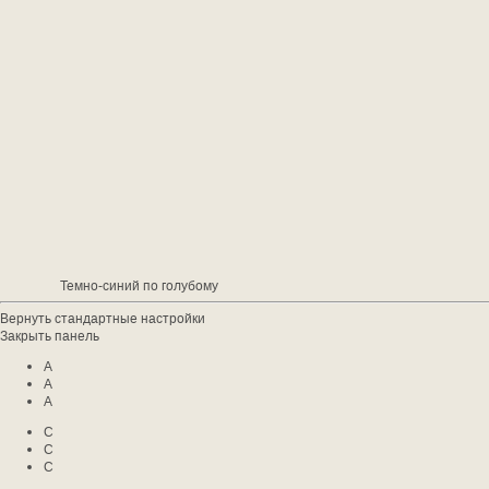
Темно-синий по голубому
Вернуть стандартные настройки
Закрыть панель
A
A
A
C
C
C