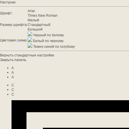
Настроки
Arial
Шрифт:
Times New Roman
Малый
Размер шрифта:
Стандартный
Большой
Черный по белому
Цветовая схема:
Белый по черному
Темно-синий по голубому
Вернуть стандартные настройки
Закрыть панель
A
A
A
C
C
C