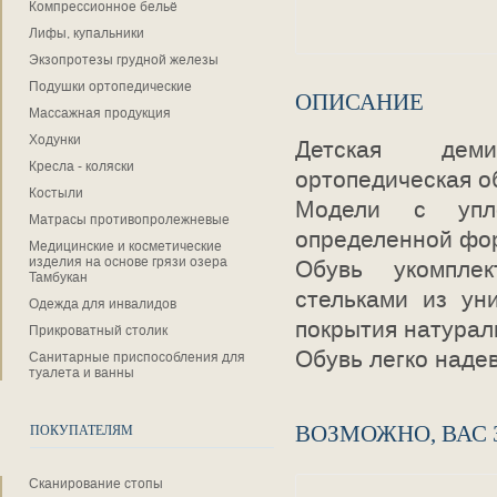
Компрессионное бельё
Лифы, купальники
Экзопротезы грудной железы
Подушки ортопедические
ОПИСАНИЕ
Массажная продукция
Ходунки
Детская деми
Кресла - коляски
ортопедическая обу
Костыли
Модели с упл
Матрасы противопролежневые
определенной фор
Медицинские и косметические
изделия на основе грязи озера
Обувь укомпле
Тамбукан
стельками из ун
Одежда для инвалидов
покрытия натурал
Прикроватный столик
Обувь легко надев
Санитарные приспособления для
туалета и ванны
ВОЗМОЖНО, ВАС
ПОКУПАТЕЛЯМ
Сканирование стопы