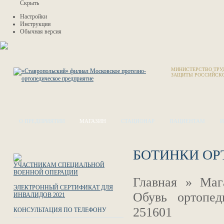
Скрыть
Настройки
Инструкции
Обычная версия
МИНИСТЕРСТВО ТРУ
ЗАЩИТЫ РОССИЙСК
О ПРЕДПРИЯТИИ
МАГАЗИН
СТАЦИОНАР
ПАЦИЕНТАМ
И
БОТИНКИ ОР
УЧАСТНИКАМ СПЕЦИАЛЬНОЙ
ВОЕННОЙ ОПЕРАЦИИ
Главная
»
Маг
ЭЛЕКТРОННЫЙ СЕРТИФИКАТ ДЛЯ
Обувь ортопед
ИНВАЛИДОВ 2021
251601
КОНСУЛЬТАЦИЯ ПО ТЕЛЕФОНУ