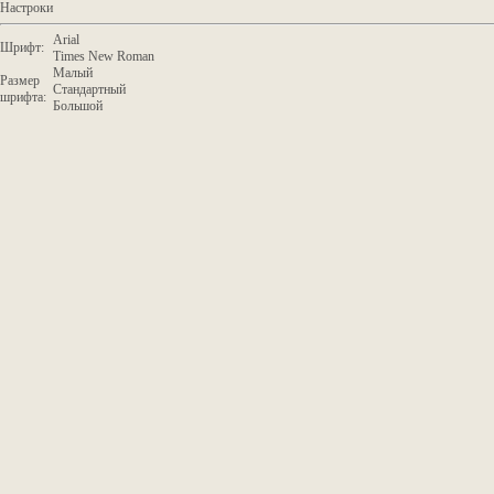
Настроки
Arial
Шрифт:
Times New Roman
Малый
Размер
Стандартный
шрифта:
Большой