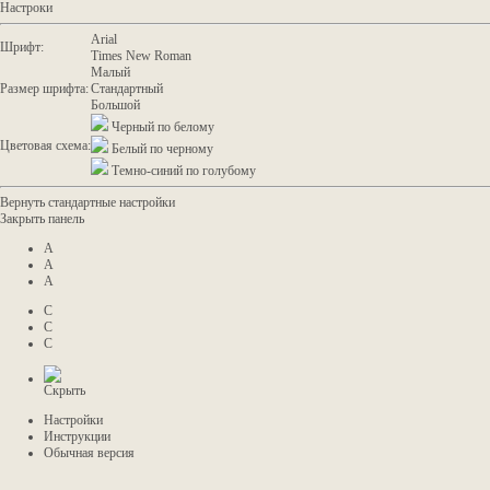
Настроки
Arial
Шрифт:
Times New Roman
Малый
Размер шрифта:
Стандартный
Большой
Черный по белому
Цветовая схема:
Белый по черному
Темно-синий по голубому
Вернуть стандартные настройки
Закрыть панель
A
A
A
C
C
C
Скрыть
Настройки
Инструкции
Обычная версия