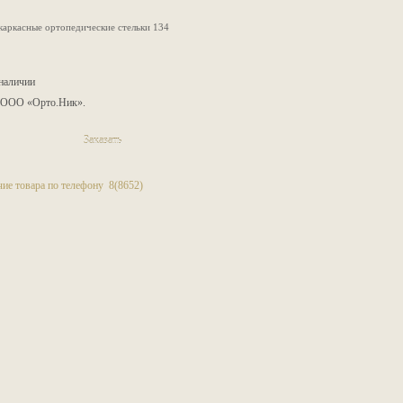
каркасные ортопедические стельки 134
 наличии
: ООО «Орто.Ник».
Заказать
ие товара по телефону 8(8652)