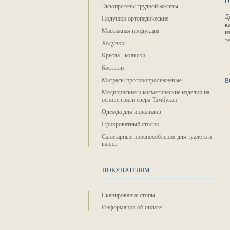
О
Экзопротезы грудной железы
Д
Подушки ортопедические
к
Массажная продукция
и
т
Ходунки
Кресла - коляски
Костыли
Матрасы противопролежневые
В
Медицинские и косметические изделия на
основе грязи озера Тамбукан
Одежда для инвалидов
Прикроватный столик
Санитарные приспособления для туалета и
ванны
ПОКУПАТЕЛЯМ
Сканирование стопы
Информация об оплате