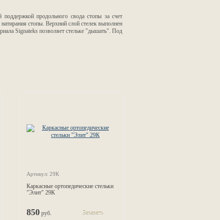
ой поддержкой продольного свода стопы за счет
я натирания стопы. Верхний слой стелек выполнен
риала Signateks позволяет стельке "дышать". Под
Артикул: 29К
Каркасные ортопедические стельки
"Элит" 29К
850
руб.
Заказать