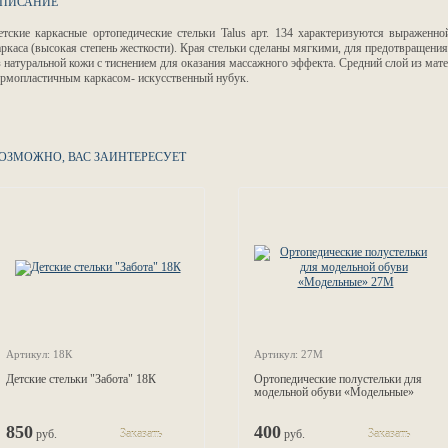
ПИСАНИЕ
етские каркасные ортопедические стельки Talus арт. 134 характеризуются выраженн
аркаса (высокая степень жесткости). Края стельки сделаны мягкими, для предотвращени
з натуральной кожи с тиснением для оказания массажного эффекта. Средний слой из мате
ермопластичным каркасом- искусственный нубук.
ОЗМОЖНО, ВАС ЗАИНТЕРЕСУЕТ
Артикул: 18К
Артикул: 27М
Детские стельки "Забота" 18К
Ортопедические полустельки для
модельной обуви «Модельные»
27М
850
400
руб.
Заказать
руб.
Заказать