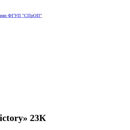
тниками ФГУП "СПрОП"
ctory» 23К