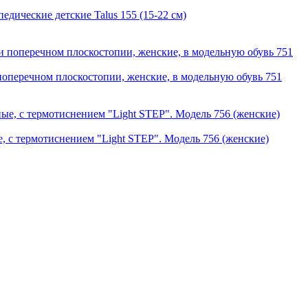
дические детские Talus 155 (15-22 см)
оперечном плоскостопии, женские, в модельную обувь 751
, с термотиснением "Light STEP". Модель 756 (женские)