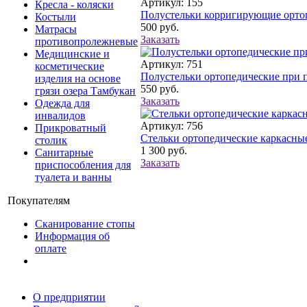
Артикул: 155
Кресла - коляски
Полустельки корригирующие ортопе
Костыли
500
руб.
Матрасы
Заказать
противопролежневые
Медицинские и
Артикул: 751
косметические
Полустельки ортопедические при п
изделия на основе
550
руб.
грязи озера Тамбукан
Заказать
Одежда для
инвалидов
Артикул: 756
Прикроватный
Стельки ортопедические каркасные
столик
1 300
руб.
Санитарные
Заказать
приспособления для
туалета и ванны
Покупателям
Сканирование стопы
Информация об
оплате
О предприятии