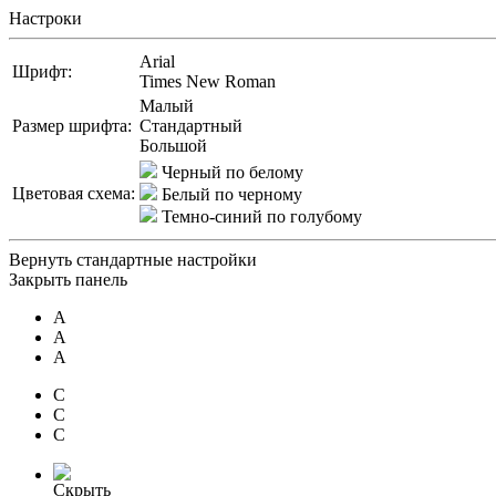
Настроки
Arial
Шрифт:
Times New Roman
Малый
Размер шрифта:
Стандартный
Большой
Черный по белому
Цветовая схема:
Белый по черному
Темно-синий по голубому
Вернуть стандартные настройки
Закрыть панель
A
A
A
C
C
C
Скрыть