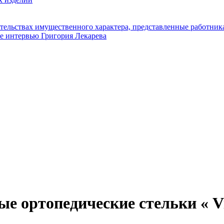
язательствах имущественного характера, представленные рабо
е интервью Григория Лекарева
 ортопедические стельки « Vi