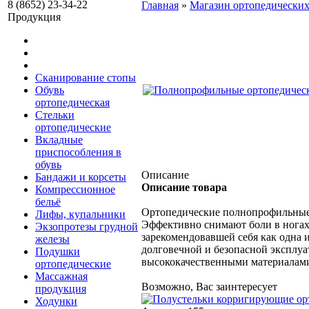
8 (8652) 23-34-22
Главная
»
Магазин ортопедических
Продукция
Сканирование стопы
Обувь
ортопедическая
Стельки
ортопедические
Вкладные
приспособления в
обувь
Описание
Бандажи и корсеты
Описание товара
Компрессионное
бельё
Ортопедические полнопрофильные 
Лифы, купальники
Эффективно снимают боли в ногах,
Экзопротезы грудной
зарекомендовавшей себя как одна 
железы
долговечной и безопасной эксплуа
Подушки
высококачественными материалами,
ортопедические
Массажная
Возможно, Вас заинтересует
продукция
Ходунки