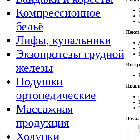
Компрессионное
бельё
Показ
Лифы, купальники
Экзопротезы грудной
железы
Инстр
Подушки
Прави
ортопедические
Массажная
Возмо
продукция
Ходунки