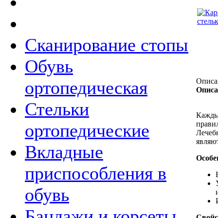
Сканирование стопы
Обувь
Описа
ортопедическая
Описа
Стельки
Каждый
прави
ортопедические
Лечеб
являю
Вкладные
Особе
приспособления в
обувь
Бандажи и корсеты
Свойс