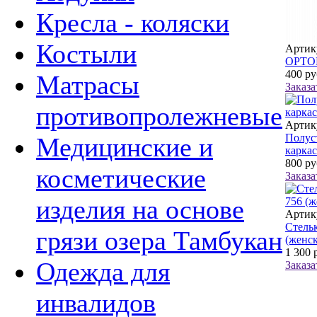
Кресла - коляски
Костыли
Артик
ОРТО
400
ру
Матрасы
Заказа
противопролежневые
Артику
Полус
Медицинские и
каркас
800
ру
косметические
Заказа
изделия на основе
Артик
Стельк
грязи озера Тамбукан
(женс
1 300
р
Одежда для
Заказа
инвалидов