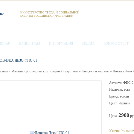
МИНИСТЕРСТВО ТРУДА И СОЦИАЛЬНОЙ
ЗАЩИТЫ РОССИЙСКОЙ ФЕДЕРАЦИИ
ИОНАР
ПАЦИЕНТАМ
ИНФОРМАЦИЯ
МЕДИА
ВОПРОС-ОТВЕТ
ОВЯЗКА ДЕЗО ФПС-01
лавная
»
Магазин ортопедических товаров Ставрополь
»
Бандажи и корсеты
»
Повязка Дезо
Артикул: ФПС-0
Наличие: есть
Бренд: ecoten
Цвет: Черный
2900
Цена:
ру
Уточняйте налич