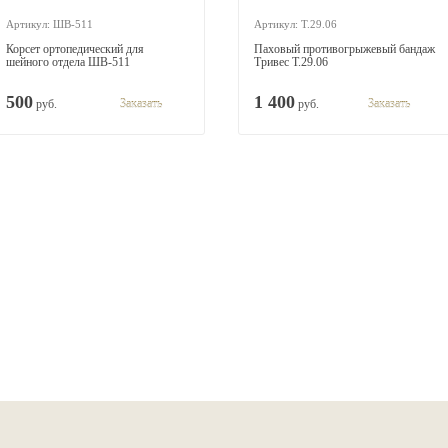
Артикул: ШВ-511
Артикул: Т.29.06
Корсет ортопедический для
Паховый противогрыжевый бандаж
шейного отдела ШВ-511
Тривес Т.29.06
500
1 400
руб.
Заказать
руб.
Заказать