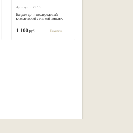
Артикул: Т.27.15
Бандаж до- и послеродовый
классический с мягкой панелью
Тривес Т.27.15
1 100
руб.
Заказать