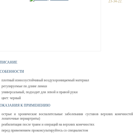
23-34-22.
ПИСАНИЕ
СОБЕННОСТИ
плотный износоустойчивый воздухороницаемый материал
регулируемые по длине лямки
универсальный, подходит для левой и правой руки
цвет: черный
ОКАЗАНИЯ К ПРИМЕНЕНИЮ
острые и хронические воспалительные заболевания суставов верхних конечностей
лопаточные периартриты)
реабилитация после травм и операций на верхних конечностях
перед применением проконсультируйтесь со специалистом