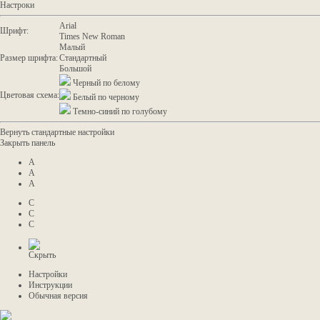
Настроки
Arial
Шрифт:
Times New Roman
Малый
Размер шрифта:
Стандартный
Большой
Черный по белому
Цветовая схема:
Белый по черному
Темно-синий по голубому
Вернуть стандартные настройки
Закрыть панель
A
A
A
C
C
C
Скрыть
Настройки
Инструкции
Обычная версия