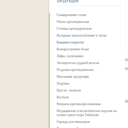
ПРОДУКЦИЯ
Сканирование стопы
Обувь ортопедическая
Стельки ортопедические
Вкладные приспособления в обувь
Бандажи и корсеты
Компрессионное бельё
Лифы, купальники
О
Экзопротезы грудной железы
О
Подушки ортопедические
Массажная продукция
Ходунки
Кресла - коляски
Костыли
П
Матрасы противопролежневые
Медицинские и косметические изделия на
основе грязи озера Тамбукан
Одежда для инвалидов