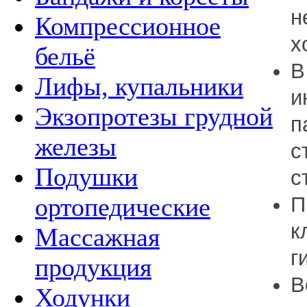
н
Компрессионное
х
бельё
В
Лифы, купальники
и
Экзопротезы грудной
п
железы
с
Подушки
с
П
ортопедические
к
Массажная
г
продукция
В
Ходунки