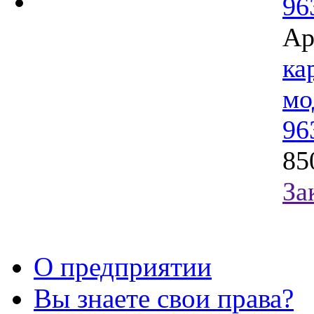
Ар
ка
мо
96
85
За
О предприятии
Вы знаете свои права?