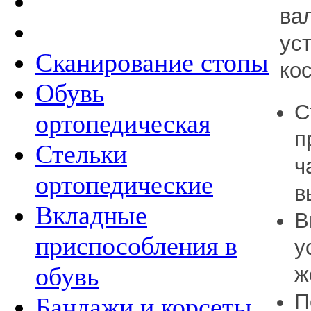
ва
ус
Сканирование стопы
ко
Обувь
С
ортопедическая
п
Стельки
ч
ортопедические
в
Вкладные
В
приспособления в
у
обувь
ж
П
Бандажи и корсеты